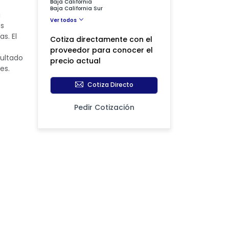
Baja California
Baja California Sur
a
Ver todos
es
s. El
Cotiza directamente con el
proveedor para conocer el
sultado
precio actual
es.
Cotiza Directo
Pedir Cotización