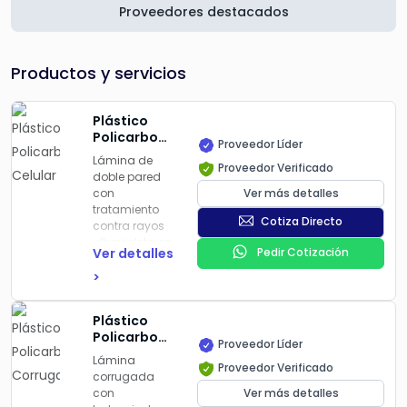
Proveedores destacados
Productos y servicios
Plástico
Policarbonato
Proveedor Líder
Celular
Lámina de
Proveedor Verificado
doble pared
con
Ver más detalles
tratamiento
Cotiza Directo
contra rayos
ultravioleta en
Ver detalles
Pedir Cotización
una de sus
caras. Muy
>
Ligera: es
mejor aislante
Plástico
térmico que el
Policarbonato
vidrio y
Proveedor Líder
Corrugado
mucho más
Lámina
Proveedor Verificado
resistente, pero
corrugada
solamente
con
Ver más detalles
pesa 15% del