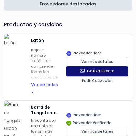
Proveedores destacados
Productos y servicios
Latón
Bajo el
Proveedor Líder
nombre
“Latón” se
Ver más detalles
comprenden
Cotiza Directo
todas las
aleaciones de
Pedir Cotización
un color
Ver detalles
amarillo de
>
Cobre y Zinc.
Las diferentres
aleaciones
Barra de
que existen en
Tungsteno
Proveedor Líder
el mercado se
Grado WB-
El cuenta con
emplean
Proveedor Verificado
2
un punto de
según sea su
fusión más
Ver más detalles
uso.