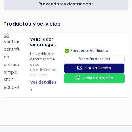
Proveedores destacados
Productos y servicios
Ventilador
centrífugo
de entrada
Proveedor Verificado
Un
ventilador
simple.
Ver más detalles
centrífugo de
SERIE 8000-
aspa
A
Cotiza Directo
aerodinámica
es un tipo
Pedir Cotización
especializado
Ver detalles
de ventilador
>
centrífugo
que emplea
álabes con
perfiles
aerodinámicos
(tipo avión)
para mover
aire de forma