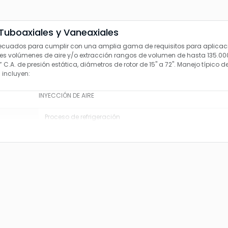
Tuboaxiales y Vaneaxiales
cuados para cumplir con una amplia gama de requisitos para aplicac
es volúmenes de aire y/o extracción rangos de volumen de hasta 135.00
 C.A. de presión estática, diámetros de rotor de 15" a 72". Manejo típico d
 incluyen:
INYECCIÓN DE AIRE
Proceso de refrigeración
res
Aire de reposición
Ventilación de motores
Aire de combustión
evadas
Procesos de secado