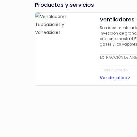
Productos y servicios
Ventiladores 
Son idealmente ade
inyección de grand
presiones hasta 4.5”
gases y los vapores
EXTRACCIÓN DE AIRE
Aire húmedo
Ver detalles >
Proceso con vapo
Humos y gases
Polvo ligero
Temperaturas el