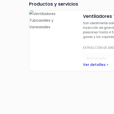
Productos y servicios
Ventiladores 
Son idealmente ade
inyección de grand
presiones hasta 4.5”
gases y los vapores
EXTRACCIÓN DE AIRE
Aire húmedo
Ver detalles >
Proceso con vapo
Humos y gases
Polvo ligero
Temperaturas el