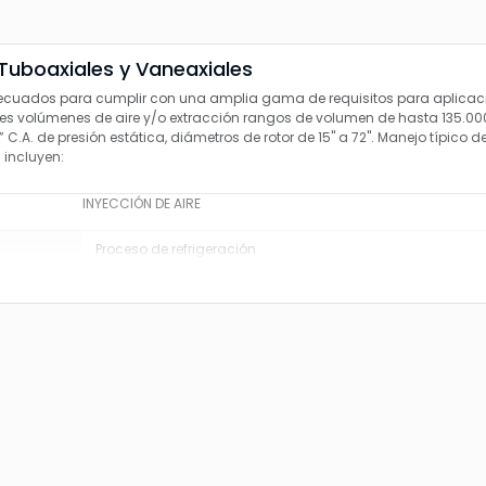
Tuboaxiales y Vaneaxiales
cuados para cumplir con una amplia gama de requisitos para aplicac
es volúmenes de aire y/o extracción rangos de volumen de hasta 135.00
 C.A. de presión estática, diámetros de rotor de 15" a 72". Manejo típico d
 incluyen:
INYECCIÓN DE AIRE
Proceso de refrigeración
res
Aire de reposición
Ventilación de motores
Aire de combustión
evadas
Procesos de secado