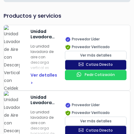
Productos y servicios
Unidad
Lavadora
Proveedor Líder
de Aire con
La unidad
Proveedor Verificado
Descarga
lavadora de
Vertical con
Ver más detalles
aire con
Celdek de 8
descarga
Pulgadas
Cotiza Directo
vertical es
de Espesor
ideal para
de Acero
Ver detalles
Pedir Cotización
aplicaciones
Galvanizado
>
de ventilación
con
y enfriamiento
Recubrimiento
en espacios
de Poliester
Unidad
industriales y
Horneado
Lavadora
Proveedor Líder
comerciales.
Marca Soler
de Aire con
Fabricada en
y Palau
La unidad
Proveedor Verificado
Descarga
acero
lavadora de
Horizontal
Ver más detalles
galvanizado
aire con
con Celdek
con
descarga
de 8
Cotiza Directo
recubrimiento
horizontal de