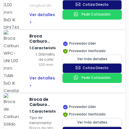
DPX74S
Cotiza Directo
Longitud útil
:
Requiere
8xD
agujero piloto
Ver detalles
Pedir Cotización
(profundidades
para empezar
profundas)
>
la perforación.
Refrigeración
Alta precisión
Broca
interna
(IK):
de alineación
Carburo
mejor
Proveedor Líder
y eficiente
WPC-UNI
evacuación
1.Características
evacuación
Proveedor Verificado
1,00 mm
de virutas y
Diámetro
de virutas.
TiAlN 5xD IK
refrigeración
Ver más detalles
de corte:
Ceratizit
directa del filo
Diámetro de
1,00 mm
Cotiza Directo
corte: 2,00
Recubrimiento
:
Geometría:
mm
DPX74S – Alta
Ver detalles
Pedir Cotización
R (con
(tolerancia
resistencia al
radio)
h7).
>
desgaste y
temperatura
Profundidad
Longitud total:
Broca de
de corte:
104 mm.
Geometría
:
Carburo
5×D (5
Proveedor Líder
Longitud de la
Sólido
veces el
4 canales
1.Caracteristicas
canaleta para
Proveedor Verificado
WTX-AL 2.5
diámetro)
helicoidales
Tipo de
virutas: 60
mm 5xD
para mejor
Ver más detalles
herramienta:
Tipo de
mm.
Ceratizit
estabilidad
Broca de alto