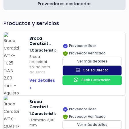
Proveedores destacados
Productos y servicios
Broca
Ceratizit
Proveedor Líder
WTX-TB25
1.Caracteristicas
Proveedor Verificado
TiAlN 2.00
Broca
mm –
Ver más detalles
helicoidal
Agujeros
sólida para
Profundos
Cotiza Directo
agujeros
hasta 25×D
profundos.
Ver detalles
Pedir Cotización
Capaz de
>
perforar hasta
25×D sin
Broca
necesidad de
Ceratizit
ciclos de
Proveedor Líder
WTX-
"peck drilling"
1.Caracteristicas
Proveedor Verificado
QUATTRO
(interrupciones
Diámetro
: 3,00
3,00 mm
para evacuar
Ver más detalles
mm
8xD IK
virutas).