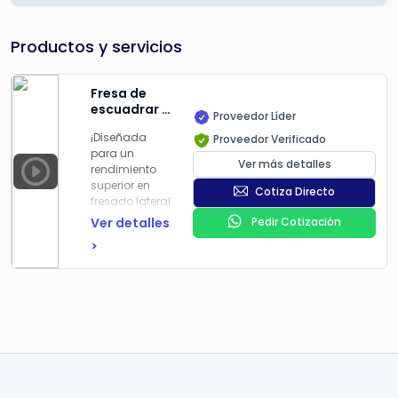
Productos y servicios
Fresa de
escuadrar y
Proveedor Líder
ranurar
¡Diseñada
Proveedor Verificado
MAXIMILL
para un
TANGENT-13
Ver más detalles
rendimiento
– Potencia
superior en
y Precisión
Cotiza Directo
fresado lateral
sin
y
competencia.
Ver detalles
Pedir Cotización
escuadrado!
>
✅
CARACTERÍSTICAS
DESTACADAS
MaxiMill
Característica
Competencia
Tangent-13