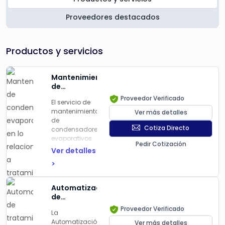
Proveedores destacados
Productos y servicios
Mantenimiento
de
condensadores
Proveedor Verificado
El servicio de
evaporativos
mantenimiento
Ver más detalles
en lo
de
relacionado
Cotiza Directo
condensadores
a
evaporativos
tratamiento
Pedir Cotización
en lo
de aguas
Ver detalles
relacionado
>
al tratamiento
de aguas
está diseñado
Automatizacion
para asegurar
de
el
tratamiento
Proveedor Verificado
funcionamiento
La
de aguas
óptimo y la
Automatización
Ver más detalles
industriales