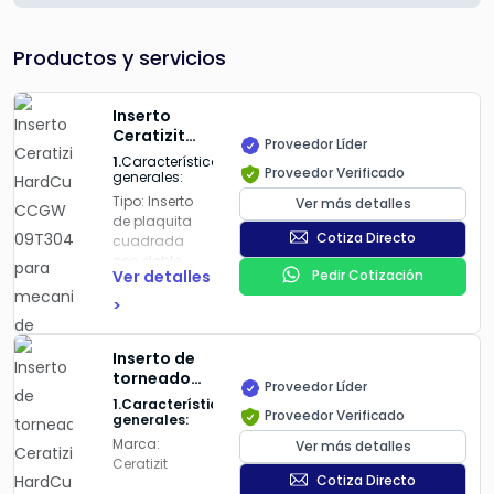
Productos y servicios
Inserto
Ceratizit
Proveedor Líder
HardCut
1.
Características
Proveedor Verificado
CCGW
generales:
09T304SN
Tipo:
Inserto
Ver más detalles
para
de plaquita
mecanizado
Cotiza Directo
cuadrada
de
con doble
materiales
Ver detalles
Pedir Cotización
cara.
duros
>
Modelo:
CCGW
09T304SN
Inserto de
torneado
Proveedor Líder
Serie:
HardCut
Ceratizit
1.Características
Proveedor Verificado
HardCut
generales:
Material de
DCGW para
Marca
:
Ver más detalles
corte:
CTBH
materiales
Ceratizit
2000C
endurecidos
Cotiza Directo