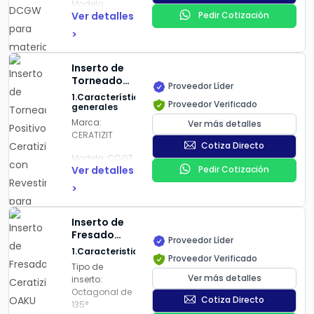
Modelo
:
Radio de
Ver detalles
Pedir Cotización
HardCut –
punta:
0,4 mm
DCGW
(estimado por
>
la
Tipo de
designación
inserto
: DCGW
Inserto de
"04")
(forma de
Torneado
Proveedor Líder
diamante,
Positivo
Aplicación:
1.Características
con chaflán)
Proveedor Verificado
Ceratizit
Mecanizado
generales
con
de materiales
Marca:
Ver más detalles
Material de
Revestimiento
extremadamente
CERATIZIT
aplicación
:
para
duros (H).
Cotiza Directo
Material
Acabado en
Modelo:
CCGT
endurecido
Filos de corte:
Acero
Ver detalles
Pedir Cotización
(H)
2 filos
Inoxidable,
Grado de
>
utilizables.
Fundición y
calidad:
F23
Calidad
:
Aleaciones
CTBH 2000C
Sentido de
Geometría:
No Férricas
Inserto de
avance:
CCGT (forma
Fresado
Número de
Proveedor Líder
Derecho (R).
cuadrada, filo
Ceratizit
filos de corte
:
1.Caracteristicas
positivo,
Proveedor Verificado
OAKU
2
Norma:
ISO.
Tipo de
rompevirutas
060508SR-
Ver más detalles
inserto
:
FN)
Forma
:
M50
2.
Ventajas
Octagonal de
sobre la
Romboidal de
CTCP230
Cotiza Directo
Tipo de
135°
competencia:
55°
Ceratizit