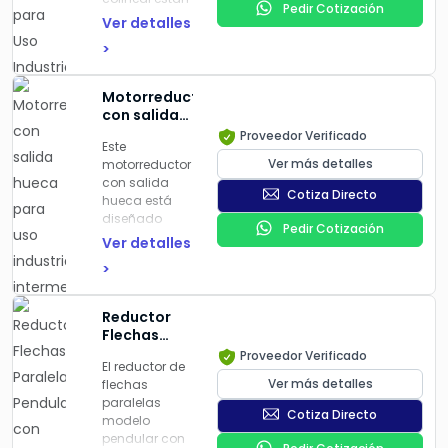
Ambientes
Pedir Cotización
helicoidales
diseñados
Hostiles
Ver detalles
con corona
específicamente
>
sinfín,
para
asegurando
aplicaciones
un
industriales
Motorreductor
funcionamiento
pesadas,
con salida
suave y
ofreciendo
hueca para
Proveedor Verificado
eficiente en
alta
Este
uso
cargas
resistencia y
Ver más detalles
motorreductor
industrial
constantes y
durabilidad
con salida
intermedio,
variables. Este
Cotiza Directo
en ambientes
hueca está
compacto y
motoreductor
hostiles. Su
diseñado
confiable
es
Pedir Cotización
configuración
específicamente
Ver detalles
ampliamente
colineal
para
utilizado en
>
permite una
aplicaciones
sistemas de
integración
industriales
transporte,
eficiente en
de nivel
Reductor
maquinaria
sistemas
intermedio
Flechas
pesada y
donde el
que requieren
Paralelas
procesos
Proveedor Verificado
espacio y la
alta
El reductor de
Pendular
industriales
alineación
confiabilidad
Ver más detalles
flechas
con Salida
que
son críticos.
y dimensiones
paralelas
Hueca y
demandan
Son ideales
Cotiza Directo
compactas.
modelo
Polea
control
para
pendular con
Integrada
preciso de