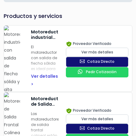
Productos y servicios
Motoreductor
industrial
con salida
Proveedor Verificado
El
de flecha
Ver más detalles
motoreductor
sólida y
con salida de
alta
Cotiza Directo
flecha sólida
reducción
es ideal para
de
Pedir Cotización
aplicaciones
velocidad,
Ver detalles
industriales
engranajes
>
que requieren
helicoidales
alta
y corona
reducción de
sinfín
Motoreductores
velocidad y
de Salida
transmisión
Frontal
Proveedor Verificado
de potencia
Los
Colineal
confiable. Su
Ver más detalles
motoreductores
para Uso
diseño
de salida
Industrial
Cotiza Directo
combina
frontal
Pesado en
engranajes
colineal están