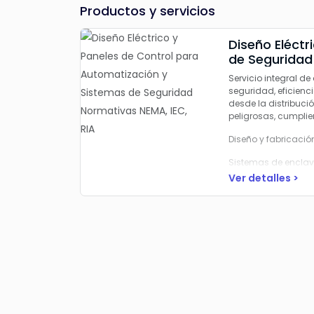
Productos y servicios
Diseño Eléctrico y Panel
de Seguridad 
Servicio integral d
seguridad, eficien
desde la distribuci
peligrosas, cumplie
Diseño y fabricació
Sistemas de enclav
Ver detalles >
Distribución eléctr
Cableado intrínseca
Construcción y cert
Instalación eléctric
Diseño de sistemas
Soluciones conform