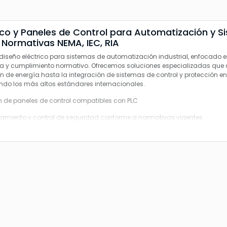
es de Control para Automatización y Sistemas
Normativas NEMA, IEC, RIA
e diseño eléctrico para sistemas de automatización industrial, enfocado e
cia y cumplimiento normativo. Ofrecemos soluciones especializadas que
ón de energía hasta la integración de sistemas de control y protección e
ndo los más altos estándares internacionales.
n de paneles de control compatibles con PLC
amiento y control de seguridad conforme a normativas vigentes
ica para equipos de automatización y robótica
mente seguro para ambientes Clase I División I
ificación de paneles de control a prueba de explosión (NEMA)
a en sitio por personal calificado
 de motor y servoamplificador
e a RIA15.06 para celdas robóticas seguras