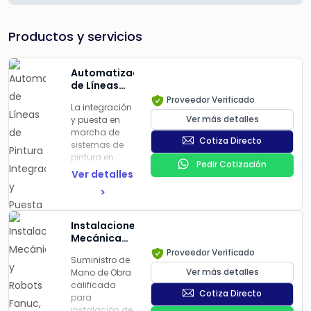
Productos y servicios
Automatización
de Líneas
de Pintura
Proveedor Verificado
La integración
Integración
Ver más detalles
y puesta en
y Puesta en
marcha de
Marcha
Cotiza Directo
sistemas de
Automatización
pintura en
Líneas de
Pedir Cotización
entornos
Pintado
Ver detalles
industriales es
>
un proceso
clave para
garantizar
Instalaciones
eficiencia,
Mecánicas
calidad y
y Robots
Proveedor Verificado
continuidad
Suministro de
Fanuc, ABB,
en la
Ver más detalles
Mano de Obra
Kuka
producción.
calificada
Cotiza Directo
Este trabajo
para
implica la
instalación de